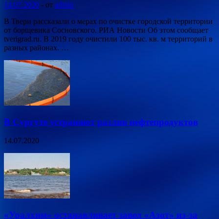
14.07.2020
-
от
admin
В Твери рассказали о мерах по очистке городской территории
от борщевика Сосновского. РИА Новости Об этом сообщает
tverigrad.ru. В 2019 году очистили 100 тыс. кв. м территорий в
разных районах. …
В Сургуте устраняют разлив нефтепродуктов
14.07.2020
«Уралхим» останавливает завод «Азот» из-за