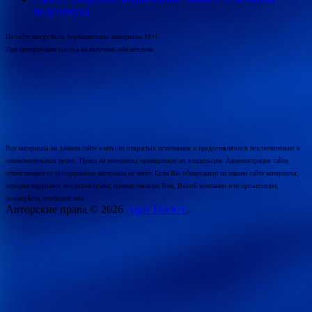
подсолнуха
На сайте могут быть опубликованы материалы 18+!
При цитировании ссылка на источник обязательна.
Все материалы на данном сайте взяты из открытых источников и предоставляются исключительно в
ознакомительных целях. Права на материалы принадлежат их владельцам. Администрация сайта
ответственности за содержание материала не несет. Если Вы обнаружили на нашем сайте материалы,
которые нарушают авторские права, принадлежащие Вам, Вашей компании или организации,
пожалуйста, сообщите нам.
Авторские права © 2026
Agro Tracker.
.