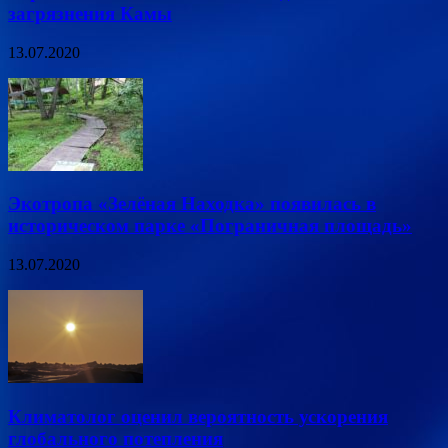
загрязнения Камы
13.07.2020
Экотропа «Зелёная Находка» появилась в
историческом парке «Пограничная площадь»
13.07.2020
Климатолог оценил вероятность ускорения
глобального потепления