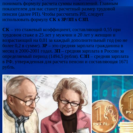
понимать формулу расчета суммы накоплений. Главным
показателем для нас станет расчетный размер трудовой
пенсии (далее РП). Чтобы рассчитать РП, следует
использовать формулу
СК x ЗР/ЗП x СЗП
.
СК
– это стажевый коэффициент, составляющий 0,55 при
трудовом стаже в 25 лет у мужчин и 20 лет у женщин и
возрастающий на 0,01 за каждый дополнительный год (но не
более 0,2 в сумме).
ЗР
– это средняя зарплата гражданина в
месяц в 2000-2001 годах.
ЗП
– средняя зарплата в России за
определяемый период (1494,5 рубля).
СЗП
– средняя зарплата
в РФ, утвержденная для расчета пенсии и составляющая 1671
рубль.