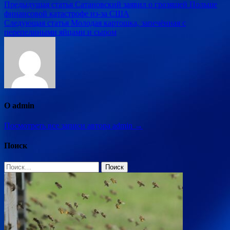
Навигация
Предыдущая статья
Сатановский заявил о грозящей Польше
финансовой катастрофе из-за США
по
Следующая статья
Молодая картошка, запечённая с
записям
перепелиными яйцами и сыром
О admin
Посмотреть все записи автора admin →
Поиск
Найти: