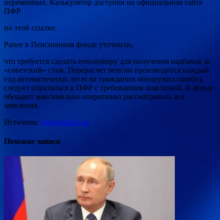
переменных. Калькулятор доступен на официальном сайте
ПФР
по этой ссылке.
Ранее в Пенсионном фонде уточнили,
что требуется сделать пенсионеру для получения надбавок за
«советский» стаж. Перерасчет пенсии производится каждый
год автоматически, но если гражданин обнаружил ошибку,
следует обратиться в ПФР с требованием пояснений. В фонде
обещают максимально оперативно рассматривать все
заявления.
Источник:
rueconomics.ru
Похожие записи