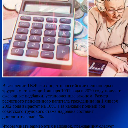
В заявлении ПФР сказано, что российские пенсионеры с
трудовым стажем до 1 января 1991 года в 2020 году получат
ежегодные надбавки, установленные законом. Размер
расчетного пенсионного капитала гражданина на 1 января
2002 года вырастет на 10%, а за каждый полный год
советского трудового стажа надбавка составит
дополнительный 1%.
Чтобы узнать размер этих надбавок, гражданину следует