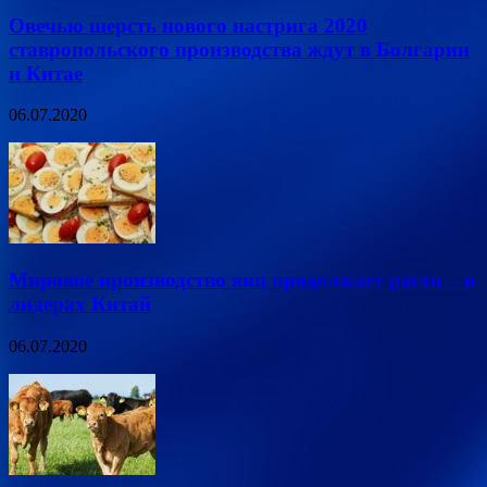
Овечью шерсть нового настрига 2020
ставропольского производства ждут в Болгарии
и Китае
06.07.2020
Мировое производство яиц продолжает расти – в
лидерах Китай
06.07.2020