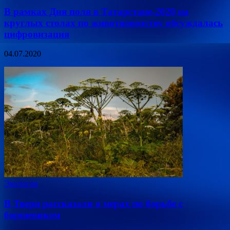
В рамках Дня поля в Татарстане-2020 на
круглых столах по животноводству обсуждалась
цифровизация
04.07.2020
Экология
В Твери рассказали о мерах по борьбе с
борщевиком