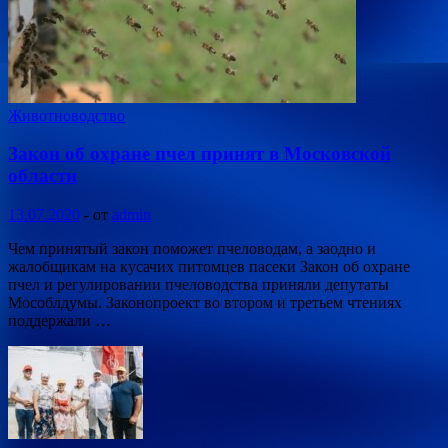
Животноводство
Закон об охране пчел принят в Московской
области
13.07.2020
-
от
admin
Чем принятый закон поможет пчеловодам, а заодно и
жалобщикам на кусачих питомцев пасеки Закон об охране
пчел и регулировании пчеловодства приняли депутаты
Мособлдумы. Законопроект во втором и третьем чтениях
поддержали …