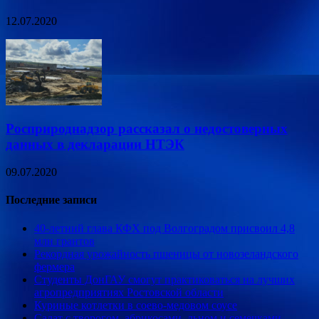
12.07.2020
Росприроднадзор рассказал о недостоверных
данных в декларации НТЭК
09.07.2020
Последние записи
40-летний глава КФХ под Волгоградом присвоил 4,8
млн грантов
Рекордная урожайность пшеницы от новозеландского
фермера
Студенты ДонГАУ смогут практиковаться на лучших
агропредприятиях Ростовской области
Куриные котлетки в соево-медовом соусе
Салат с творогом, абрикосами, льном и семечками