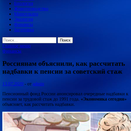
Биология
Животноводство
Минсельхоз
Экология
Финансы
Заготовка
Найти:
Главное меню
Финансы
Россиянам объяснили, как рассчитать
надбавки к пенсии за советский стаж
13.07.2020
-
от
admin
Пенсионный фонд России анонсировал очередные надбавки к
пенсии за трудовой стаж до 1991 года.
«Экономика сегодня»
объясняет, как рассчитать надбавки.