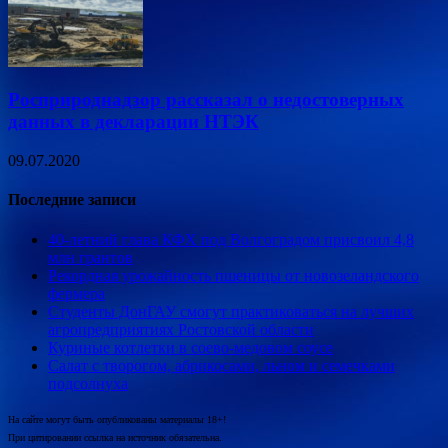
Росприроднадзор рассказал о недостоверных
данных в декларации НТЭК
09.07.2020
Последние записи
40-летний глава КФХ под Волгоградом присвоил 4,8
млн грантов
Рекордная урожайность пшеницы от новозеландского
фермера
Студенты ДонГАУ смогут практиковаться на лучших
агропредприятиях Ростовской области
Куриные котлетки в соево-медовом соусе
Салат с творогом, абрикосами, льном и семечками
подсолнуха
На сайте могут быть опубликованы материалы 18+!
При цитировании ссылка на источник обязательна.