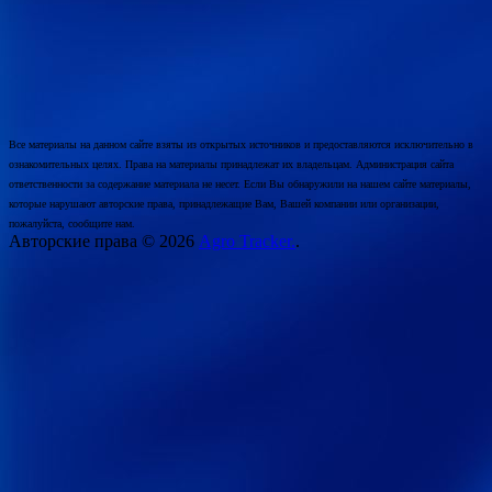
Все материалы на данном сайте взяты из открытых источников и предоставляются исключительно в
ознакомительных целях. Права на материалы принадлежат их владельцам. Администрация сайта
ответственности за содержание материала не несет. Если Вы обнаружили на нашем сайте материалы,
которые нарушают авторские права, принадлежащие Вам, Вашей компании или организации,
пожалуйста, сообщите нам.
Авторские права © 2026
Agro Tracker.
.