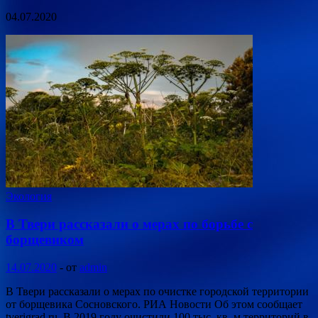
04.07.2020
Экология
В Твери рассказали о мерах по борьбе с
борщевиком
14.07.2020
-
от
admin
В Твери рассказали о мерах по очистке городской территории
от борщевика Сосновского. РИА Новости Об этом сообщает
tverigrad.ru. В 2019 году очистили 100 тыс. кв. м территорий в