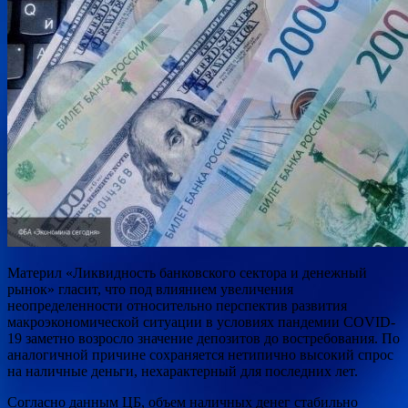
Материл «Ликвидность банковского сектора и денежный
рынок» гласит, что под влиянием увеличения
неопределенности относительно перспектив развития
макроэкономической ситуации в условиях пандемии COVID-
19 заметно возросло значение депозитов до востребования. По
аналогичной причине сохраняется нетипично высокий спрос
на наличные деньги, нехарактерный для последних лет.
Согласно данным ЦБ, объем наличных денег стабильно