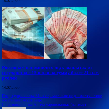
14.07.2020
Россиянам напомнили о двух выплатах от
государства с 15 июля на сумму более 21 тыс.
рублей
14.07.2020
Навигация
Предыдущая статья
Маск стремительно поднимается в топе
богатейших людей мира
по
Следующая статья
Алыча маринованная (на зиму)