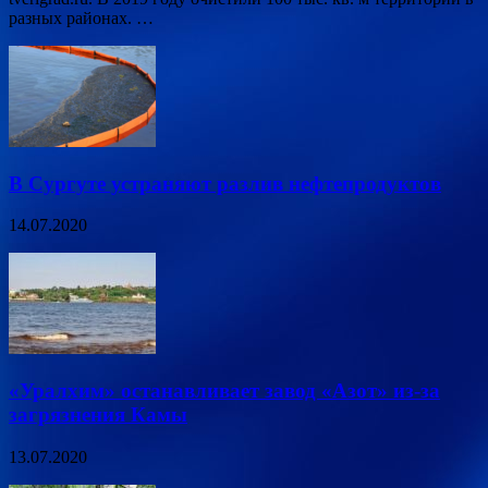
разных районах. …
В Сургуте устраняют разлив нефтепродуктов
14.07.2020
«Уралхим» останавливает завод «Азот» из-за
загрязнения Камы
13.07.2020