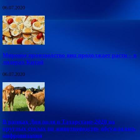
06.07.2020
Мировое производство яиц продолжает расти – в
лидерах Китай
06.07.2020
В рамках Дня поля в Татарстане-2020 на
круглых столах по животноводству обсуждалась
цифровизация