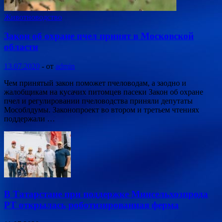
Животноводство
Закон об охране пчел принят в Московской
области
13.07.2020
-
от
admin
Чем принятый закон поможет пчеловодам, а заодно и
жалобщикам на кусачих питомцев пасеки Закон об охране
пчел и регулировании пчеловодства приняли депутаты
Мособлдумы. Законопроект во втором и третьем чтениях
поддержали …
В Татарстане при поддержке Минсельхозпрода
РТ открылась роботизированная ферма