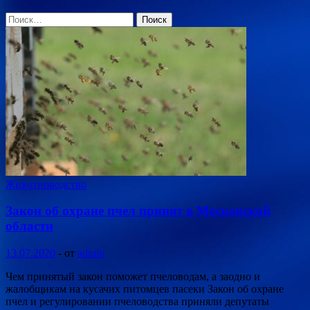
Найти:
Животноводство
Закон об охране пчел принят в Московской
области
13.07.2020
-
от
admin
Чем принятый закон поможет пчеловодам, а заодно и
жалобщикам на кусачих питомцев пасеки Закон об охране
пчел и регулировании пчеловодства приняли депутаты