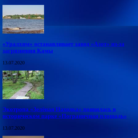
«Уралхим» останавливает завод «Азот» из-за
загрязнения Камы
13.07.2020
Экотропа «Зелёная Находка» появилась в
историческом парке «Пограничная площадь»
13.07.2020