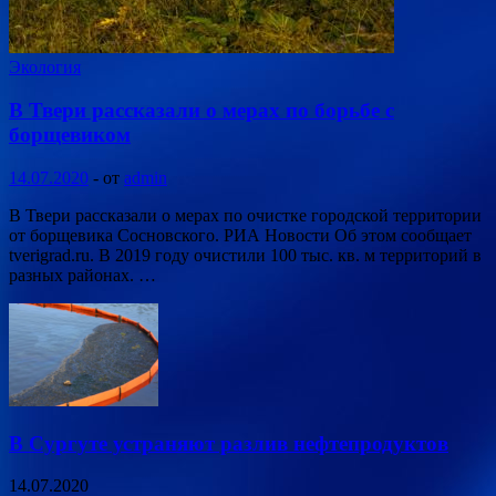
Экология
В Твери рассказали о мерах по борьбе с
борщевиком
14.07.2020
-
от
admin
В Твери рассказали о мерах по очистке городской территории
от борщевика Сосновского. РИА Новости Об этом сообщает
tverigrad.ru. В 2019 году очистили 100 тыс. кв. м территорий в
разных районах. …
В Сургуте устраняют разлив нефтепродуктов
14.07.2020