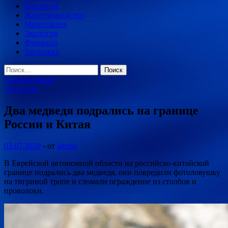
Биология
Животноводство
Минсельхоз
Экология
Финансы
Заготовка
Найти:
Главное меню
Экология
Два медведя подрались на границе
России и Китая
03.07.2020
-
от
admin
В Еврейской автономной области на российско-китайской
границе подрались два медведя, они повредили фотоловушку
на тигриной тропе и сломали ограждение из столбов и
проволоки.