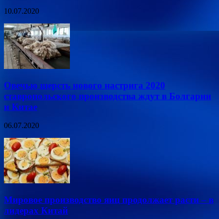
10.07.2020
Овечью шерсть нового настрига 2020
ставропольского производства ждут в Болгарии
и Китае
06.07.2020
Мировое производство яиц продолжает расти – в
лидерах Китай