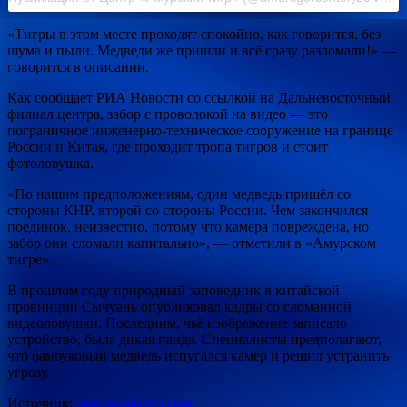
«Тигры в этом месте проходят спокойно, как говорится, без
шума и пыли. Медведи же пришли и всё сразу разломали!» —
говорится в описании.
Как сообщает РИА Новости со ссылкой на Дальневосточный
филиал центра, забор с проволокой на видео — это
пограничное инженерно-техническое сооружение на границе
России и Китая, где проходит тропа тигров и стоит
фотоловушка.
«По нашим предположениям, один медведь пришёл со
стороны КНР, второй со стороны России. Чем закончился
поединок, неизвестно, потому что камера повреждена, но
забор они сломали капитально», — отметили в «Амурском
тигре».
В прошлом году природный заповедник в китайской
провинции Сычуань опубликовал кадры со сломанной
видеоловушки. Последним, чьё изображение записало
устройство, была дикая панда. Специалисты предполагают,
что бамбуковый медведь испугался камер и решил устранить
угрозу.
Источник:
russianemirates.com