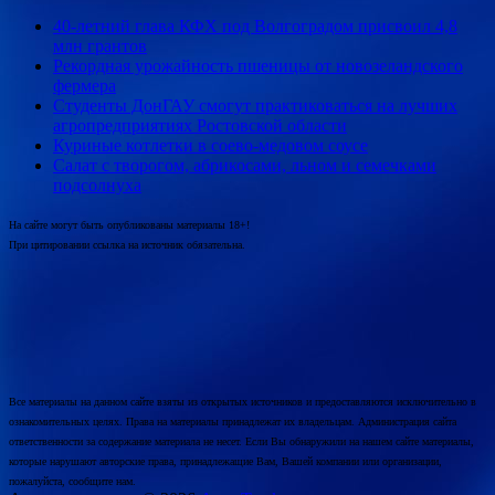
40-летний глава КФХ под Волгоградом присвоил 4,8
млн грантов
Рекордная урожайность пшеницы от новозеландского
фермера
Студенты ДонГАУ смогут практиковаться на лучших
агропредприятиях Ростовской области
Куриные котлетки в соево-медовом соусе
Салат с творогом, абрикосами, льном и семечками
подсолнуха
На сайте могут быть опубликованы материалы 18+!
При цитировании ссылка на источник обязательна.
Все материалы на данном сайте взяты из открытых источников и предоставляются исключительно в
ознакомительных целях. Права на материалы принадлежат их владельцам. Администрация сайта
ответственности за содержание материала не несет. Если Вы обнаружили на нашем сайте материалы,
которые нарушают авторские права, принадлежащие Вам, Вашей компании или организации,
пожалуйста, сообщите нам.