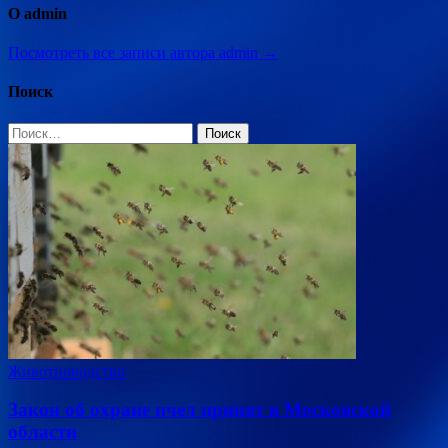
О admin
Посмотреть все записи автора admin →
Поиск
Найти:
Животноводство
Закон об охране пчел принят в Московской
области