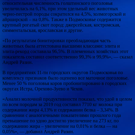
относительная численность голштинского поголовья
увеличилась на 6,1%, при этом удельный вес животных
черно-пестрой породы сократился на 4,5%, холмогорской и
айрширской – на 0,8%. Также в Подмосковье содержится
крупный рогатый скот пород: джерсейская, костромская,
симментальская, ярославская и другие.
«По результатам бонитировки преобладающая часть
животных была аттестована высшими классами: элита и
элита-рекорд составила 96,5%. В племенных хозяйствах этот
показатель составил соответственно 99,3% и 99,9%», — сказал
Андрей Разин.
В предприятиях 11-ти городских округов Подмосковья по
комплексу признаков было оценено все маточное поголовье.
Менее 50 % поголовья коров пробонитировано в городских
округах Истра, Орехово-Зуево и Чехов.
«Анализ молочной продуктивности показал, что удой в целом
по всем породам за 2019 год составил 7710 кг молока при
содержании жира 4,13% и содержании белка – 3,34%. В
сравнении с аналогичными показателями прошлого года
превышение по удою достигло увеличение на 273 кг, по
содержанию жира – увеличение на 0,01% и белка — на
0,05%», — добавил Андрей Разин.