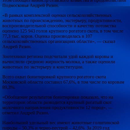
этом сообщил министр сельского хозяйства и продовольствия
Подмосковья Андрей Разин.
«В рамках комплексной оценки сельскохозяйственных
животных по происхождению, экстерьеру, продуктивности,
воспроизводительной способности и качеству потомства
оценено 125 943 голов крупного рогатого скота, в том числе
77,3 тыс. коров. Оценка производилась в 107
сельскохозяйственных организациях области», — сказал
Андрей Разин.
Зоотехники региона подсчитали удой каждой коровы и
вычислили среднюю жирность молока, а также оценили
животных по экстерьеру и конституции.
Всего охват бонитировкой крупного рогатого скота
Московской области составил 67,6%, в том числе по коровам
89,3%.
«Обобщение результатов бонитировки показало, что на
территории области разводится крупный рогатый скот
молочного направления продуктивности 12 пород», —
отметил Андрей Разин.
Наибольший удельный вес имеют животные голштинской
породы – 50,3% и черно-пестрой – 42,6%. За 2019 год