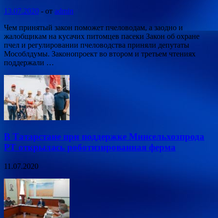
13.07.2020
-
от
admin
Чем принятый закон поможет пчеловодам, а заодно и
жалобщикам на кусачих питомцев пасеки Закон об охране
пчел и регулировании пчеловодства приняли депутаты
Мособлдумы. Законопроект во втором и третьем чтениях
поддержали …
В Татарстане при поддержке Минсельхозпрода
РТ открылась роботизированная ферма
11.07.2020