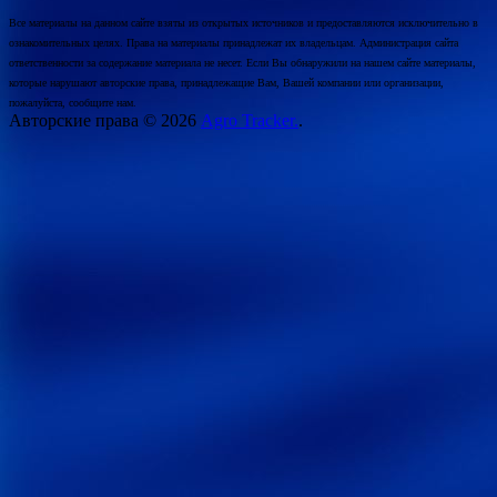
Все материалы на данном сайте взяты из открытых источников и предоставляются исключительно в
ознакомительных целях. Права на материалы принадлежат их владельцам. Администрация сайта
ответственности за содержание материала не несет. Если Вы обнаружили на нашем сайте материалы,
которые нарушают авторские права, принадлежащие Вам, Вашей компании или организации,
пожалуйста, сообщите нам.
Авторские права © 2026
Agro Tracker.
.