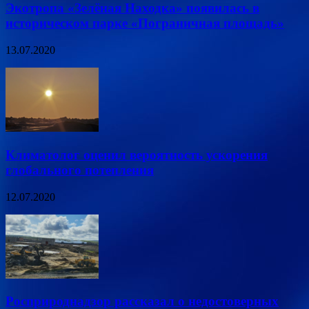
Экотропа «Зелёная Находка» появилась в
историческом парке «Пограничная площадь»
13.07.2020
Климатолог оценил вероятность ускорения
глобального потепления
12.07.2020
Росприроднадзор рассказал о недостоверных