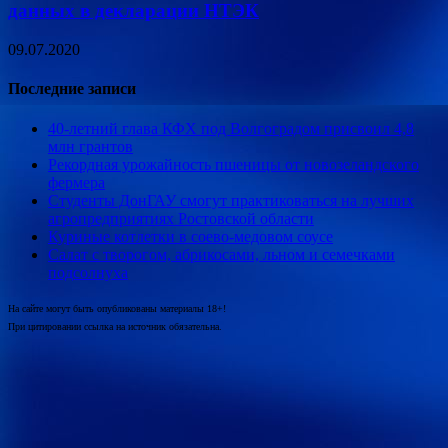
данных в декларации НТЭК
09.07.2020
Последние записи
40-летний глава КФХ под Волгоградом присвоил 4,8
млн грантов
Рекордная урожайность пшеницы от новозеландского
фермера
Студенты ДонГАУ смогут практиковаться на лучших
агропредприятиях Ростовской области
Куриные котлетки в соево-медовом соусе
Салат с творогом, абрикосами, льном и семечками
подсолнуха
На сайте могут быть опубликованы материалы 18+!
При цитировании ссылка на источник обязательна.