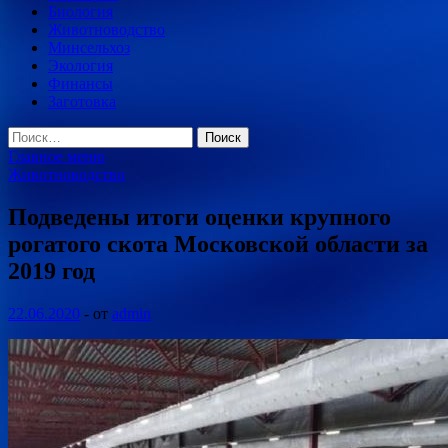
Биология
Животноводство
Минсельхоз
Экология
Финансы
Заготовка
Найти:
Главное меню
Животноводство
Подведены итоги оценки крупного
рогатого скота Московской области за
2019 год
22.06.2020
-
от
admin