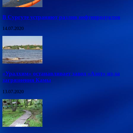
В Сургуте устраняют разлив нефтепродуктов
14.07.2020
«Уралхим» останавливает завод «Азот» из-за
загрязнения Камы
13.07.2020