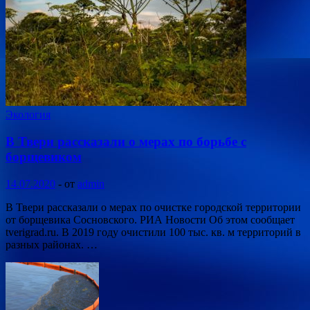
Экология
В Твери рассказали о мерах по борьбе с
борщевиком
14.07.2020
-
от
admin
В Твери рассказали о мерах по очистке городской территории
от борщевика Сосновского. РИА Новости Об этом сообщает
tverigrad.ru. В 2019 году очистили 100 тыс. кв. м территорий в
разных районах. …